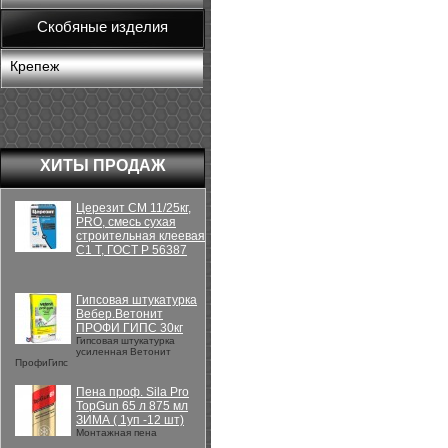
Скобяные изделия
Крепеж
ХИТЫ ПРОДАЖ
Церезит CM 11/25кг,
PRO, смесь сухая
строительная клеевая
C1 T, ГОСТ Р 56387
Гипсовая штукатурка
Вебер.Ветонит
ПРОФИ ГИПС 30кг
Гипсовая штукатурка
усиленная Ветонит
ПрофиГипс
Пена проф. Sila Pro
TopGun 65 л 875 мл
ЗИМА ( 1уп -12 шт)
Монтажная пена