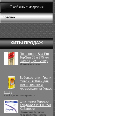
Скобяные изделия
Крепеж
ХИТЫ ПРОДАЖ
Пена проф. Sila Pro
TopGun 65 л 875 мл
ЗИМА ( 1уп -12 шт)
Монтажная пена
Вебер.ветонит Гранит
фикс 25 кг Клей для
камня, плитки и
керамогранита (класс
С1 Т)
Клей для керамогранита
Шпатлевка Террако
Хэндикоат int FIT 25кг
Хабаровск
Шпатлевка Террако
производства России