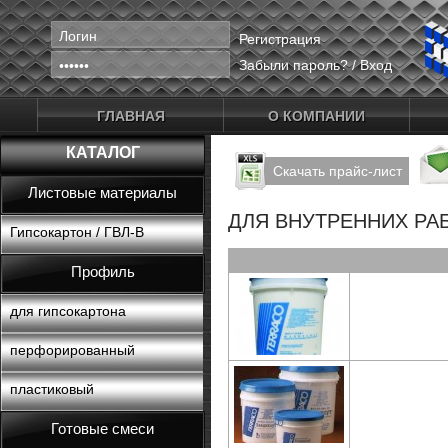
Регистрация
Забыли пароль?
/
Вход
ГЛАВНАЯ
О КОМПАНИИ
КАТАЛОГ
Скачать прайс-лист
Листовые материалы
ДЛЯ ВНУТРЕННИХ РА
Гипсокартон / ГВЛ-В
Профиль
для гипсокартона
перфорированный
пластиковый
Готовые смеси