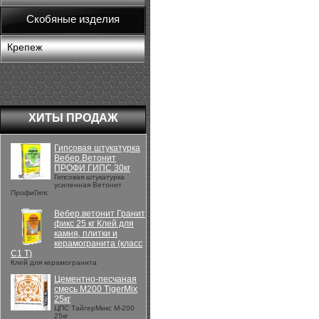
Скобяные изделия
Крепеж
ХИТЫ ПРОДАЖ
Гипсовая штукатурка
Вебер.Ветонит
ПРОФИ ГИПС 30кг
Гипсовая штукатурка
усиленная Ветонит
ПрофиГипс
Вебер.ветонит Гранит
фикс 25 кг Клей для
камня, плитки и
керамогранита (класс
С1 Т)
Клей для керамогранита
Цементно-песчаная
смесь М200 TigerMix
25кг
ЦПС ТайгерМикс М-200
25кг