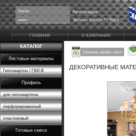
Регистрация
Забыли пароль?
/
Вход
ГЛАВНАЯ
О КОМПАНИИ
КАТАЛОГ
Скачать прайс-лист
Листовые материалы
ДЕКОРАТИВНЫЕ МАТ
Гипсокартон / ГВЛ-В
Профиль
для гипсокартона
перфорированный
пластиковый
Готовые смеси