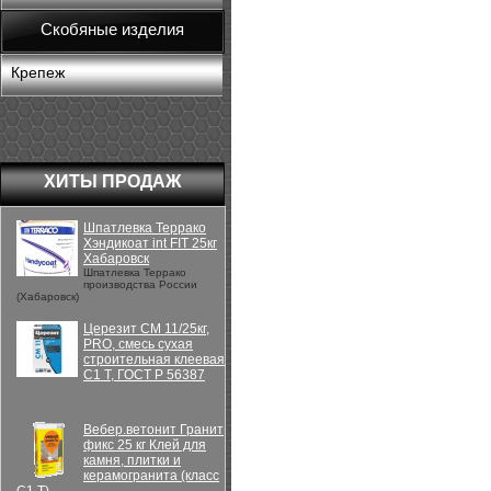
Скобяные изделия
Крепеж
ХИТЫ ПРОДАЖ
Шпатлевка Террако
Хэндикоат int FIT 25кг
Хабаровск
Шпатлевка Террако
производства России
(Хабаровск)
Церезит CM 11/25кг,
PRO, смесь сухая
строительная клеевая
C1 T, ГОСТ Р 56387
Вебер.ветонит Гранит
фикс 25 кг Клей для
камня, плитки и
керамогранита (класс