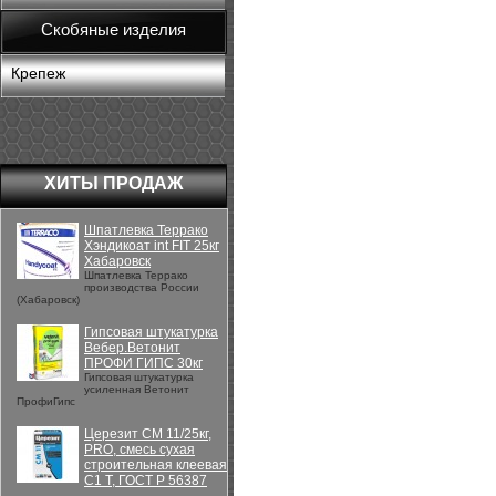
Скобяные изделия
Крепеж
ХИТЫ ПРОДАЖ
Шпатлевка Террако
Хэндикоат int FIT 25кг
Хабаровск
Шпатлевка Террако
производства России
(Хабаровск)
Гипсовая штукатурка
Вебер.Ветонит
ПРОФИ ГИПС 30кг
Гипсовая штукатурка
усиленная Ветонит
ПрофиГипс
Церезит CM 11/25кг,
PRO, смесь сухая
строительная клеевая
C1 T, ГОСТ Р 56387