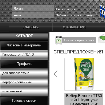
Регистрация
Забыли пароль?
/
Вход
ГЛАВНАЯ
О КОМПАНИИ
КАТАЛОГ
Скачать прайс-лист
Листовые материалы
СПЕЦПРЕДЛОЖЕНИЯ
Гипсокартон / ГВЛ-В
Профиль
для гипсокартона
перфорированный
пластиковый
Вебер.Ветонит ТТ30
лайт Штукатурка
Готовые смеси
цементная 25кг