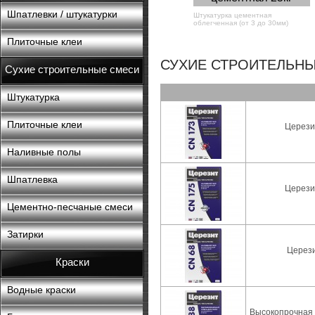
Шпатлевки / штукатурки
Штукатурка цементная
облегченная (от 3 до 30мм)
Плиточные клеи
СУХИЕ СТРОИТЕЛЬНЫ
Сухие строительные смеси
Штукатурка
Плиточные клеи
Церези
Наливные полы
Шпатлевка
Церези
Цементно-песчаные смеси
Затирки
Церези
Краски
Водные краски
Высокопрочная 