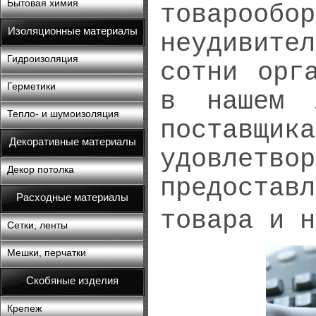
Бытовая химия
товарообо
Изоляционные материалы
неудивит
Гидроизоляция
сотни орг
Герметики
в нашем 
Тепло- и шумоизоляция
поставщ
Декоративные материалы
удовлетво
Декор потолка
предостав
Расходные материалы
товара и н
Сетки, ленты
Мешки, перчатки
Скобяные изделия
Крепеж