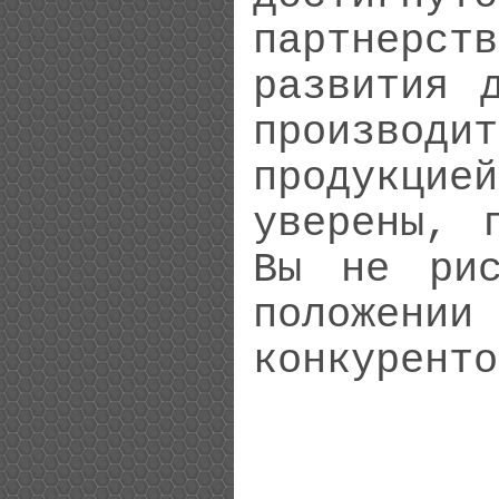
партнерст
развития 
производ
продукцие
уверены, 
Вы не рис
положен
конкуренто