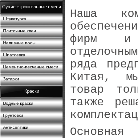
Сухие строительные смеси
Наша ко
Штукатурка
обеспечени
Плиточные клеи
фирм и 
Наливные полы
отделочным
Шпатлевка
ряда пред
Цементно-песчаные смеси
Китая, м
Затирки
товар тол
Краски
также реш
Водные краски
комплектац
Грунтовки
Антисептики
Основна