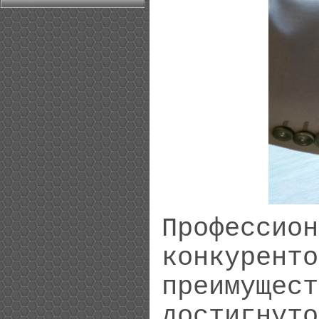
Професс
конкурен
преимущ
достигнут