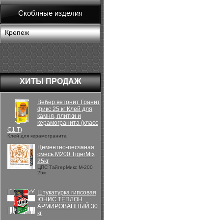
Скобяные изделия
Крепеж
ХИТЫ ПРОДАЖ
Вебер.ветонит Гранит
фикс 25 кг Клей для
камня, плитки и
керамогранита (класс
С1 Т)
Клей для керамогранита
Цементно-песчаная
смесь М200 TigerMix
25кг
ЦПС ТайгерМикс М-200
25кг
Штукатурка гипсовая
ЮНИС ТЕПЛОН
АРМИРОВАННЫЙ 30
кг