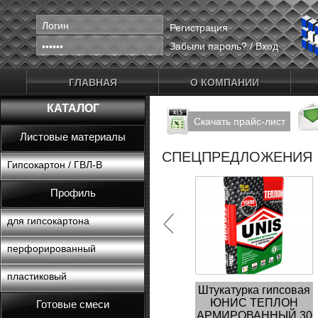
Регистрация
Забыли пароль?
/
Вход
ГЛАВНАЯ
О КОМПАНИИ
КАТАЛОГ
Скачать прайс-лист
Листовые материалы
СПЕЦПРЕДЛОЖЕНИЯ
Гипсокартон / ГВЛ-В
Профиль
для гипсокартона
перфорированный
пластиковый
Штукатурка гипсовая
ЮНИС ТЕПЛОН
Готовые смеси
АРМИРОВАННЫЙ 30