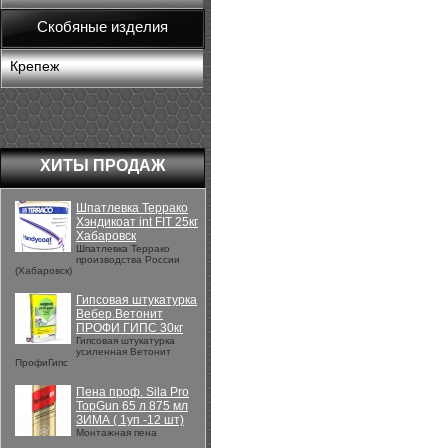
Скобяные изделия
Крепеж
ХИТЫ ПРОДАЖ
Шпатлевка Террако
Хэндикоат int FIT 25кг
Хабаровск
Шпатлевка Террако
производства России
(Хабаровск)
Гипсовая штукатурка
Вебер.Ветонит
ПРОФИ ГИПС 30кг
Гипсовая штукатурка
усиленная Ветонит
ПрофиГипс
Пена проф. Sila Pro
TopGun 65 л 875 мл
ЗИМА ( 1уп -12 шт)
Монтажная пена