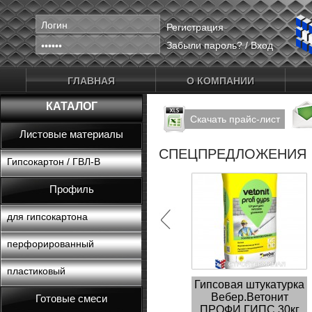
Регистрация
Забыли пароль?
/
Вход
ГЛАВНАЯ
О КОМПАНИИ
КАТАЛОГ
Скачать прайс-лист
Листовые материалы
СПЕЦПРЕДЛОЖЕНИЯ
Гипсокартон / ГВЛ-В
Профиль
для гипсокартона
перфорированный
пластиковый
Гипсовая штукатурка
Вебер.Ветонит
Готовые смеси
ПРОФИ ГИПС 30кг