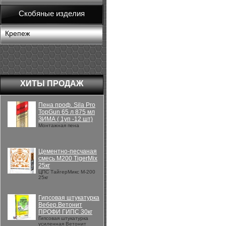
Скобяные изделия
Крепеж
ХИТЫ ПРОДАЖ
Пена проф. Sila Pro
TopGun 65 л 875 мл
ЗИМА ( 1уп -12 шт)
Монтажная пена
Цементно-песчаная
смесь М200 TigerMix
25кг
ЦПС ТайгерМикс М-200
25кг
Гипсовая штукатурка
Вебер.Ветонит
ПРОФИ ГИПС 30кг
Гипсовая штукатурка
усиленная Ветонит