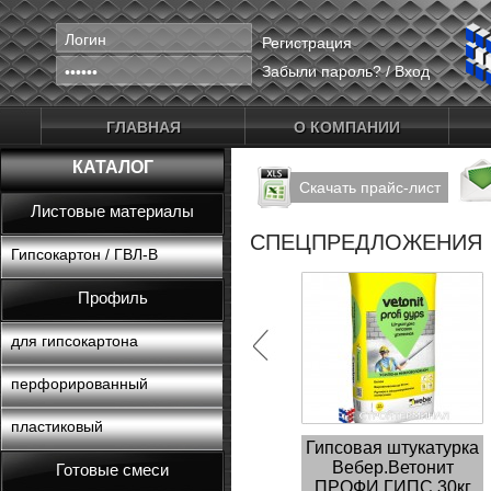
Регистрация
Забыли пароль?
/
Вход
ГЛАВНАЯ
О КОМПАНИИ
КАТАЛОГ
Скачать прайс-лист
Листовые материалы
СПЕЦПРЕДЛОЖЕНИЯ
Гипсокартон / ГВЛ-В
Профиль
для гипсокартона
перфорированный
пластиковый
Гипсовая штукатурка
Вебер.Ветонит
Готовые смеси
ПРОФИ ГИПС 30кг