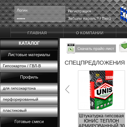
Регистрация
Забыли пароль?
/
Вход
ГЛАВНАЯ
О КОМПАНИИ
КАТАЛОГ
Скачать прайс-лист
Листовые материалы
СПЕЦПРЕДЛОЖЕНИЯ
Гипсокартон / ГВЛ-В
Профиль
для гипсокартона
перфорированный
пластиковый
Штукатурка гипсовая
ЮНИС ТЕПЛОН
Готовые смеси
АРМИРОВАННЫЙ 30