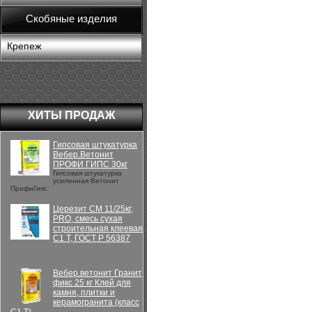
Скобяные изделия
Крепеж
ХИТЫ ПРОДАЖ
Гипсовая штукатурка
Вебер.Ветонит
ПРОФИ ГИПС 30кг
Гипсовая штукатурка
усиленная Ветонит
ПрофиГипс
Церезит CM 11/25кг,
PRO, смесь сухая
строительная клеевая
C1 T, ГОСТ Р 56387
Вебер.ветонит Гранит
фикс 25 кг Клей для
камня, плитки и
керамогранита (класс